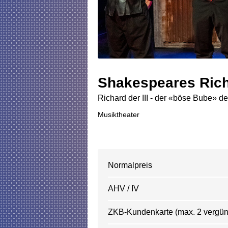
Shakespeares Richa
Richard der III - der «böse Bube» d
Musiktheater
Normalpreis
AHV / IV
ZKB-Kundenkarte (max. 2 vergünst