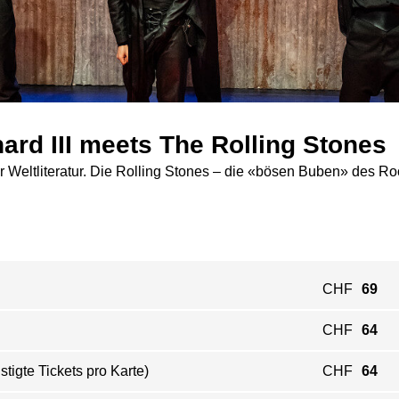
rd III meets The Rolling Stones
er Weltliteratur. Die Rolling Stones – die «bösen Buben» des Ro
CHF
69
CHF
64
igte Tickets pro Karte)
CHF
64