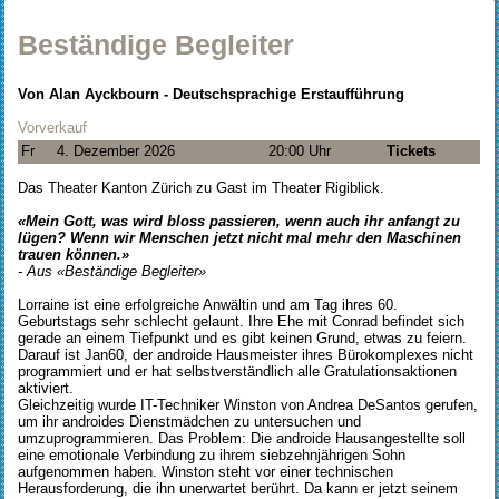
Beständige Begleiter
Von Alan Ayckbourn - Deutschsprachige Erstaufführung
Vorverkauf
Fr
4. Dezember 2026
20:00 Uhr
Tickets
Das Theater Kanton Zürich zu Gast im Theater Rigiblick.
«Mein Gott, was wird bloss passieren, wenn auch ihr anfangt zu
lügen? Wenn wir Menschen jetzt nicht mal mehr den Maschinen
trauen können.»
- Aus «Beständige Begleiter»
Lorraine ist eine erfolgreiche Anwältin und am Tag ihres 60.
Geburtstags sehr schlecht gelaunt. Ihre Ehe mit Conrad befindet sich
gerade an einem Tiefpunkt und es gibt keinen Grund, etwas zu feiern.
Darauf ist Jan60, der androide Hausmeister ihres Bürokomplexes nicht
programmiert und er hat selbstverständlich alle Gratulationsaktionen
aktiviert.
Gleichzeitig wurde IT-Techniker Winston von Andrea DeSantos gerufen,
um ihr androides Dienstmädchen zu untersuchen und
umzuprogrammieren. Das Problem: Die androide Hausangestellte soll
eine emotionale Verbindung zu ihrem siebzehnjährigen Sohn
aufgenommen haben. Winston steht vor einer technischen
Herausforderung, die ihn unerwartet berührt. Da kann er jetzt seinem