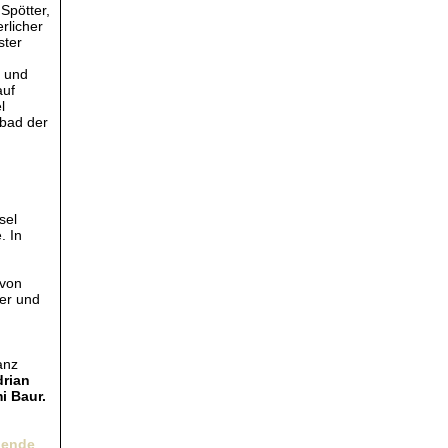
 Spötter,
rlicher
ster
5 und
auf
l
ebad der
sel
. In
 von
er und
anz
rian
i Baur.
gende