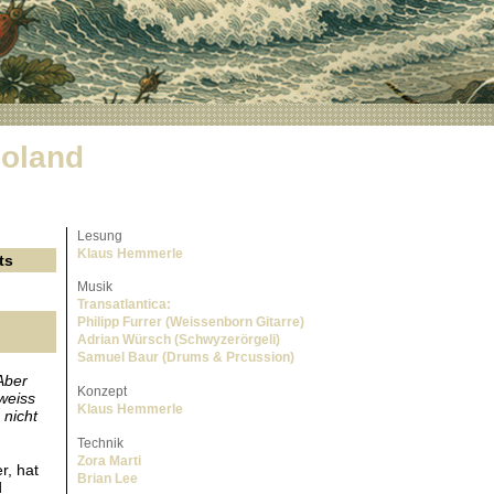
goland
Lesung
Klaus Hemmerle
ts
Musik
Transatlantica:
Philipp Furrer (Weissenborn Gitarre)
Adrian Würsch (Schwyzerörgeli)
Samuel Baur (Drums & Prcussion)
Aber
Konzept
weiss
Klaus Hemmerle
 nicht
Technik
Zora Marti
r, hat
Brian Lee
d