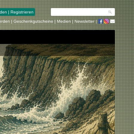
den | Registrieren
erden
Geschenkgutscheine
Medien
Newsletter