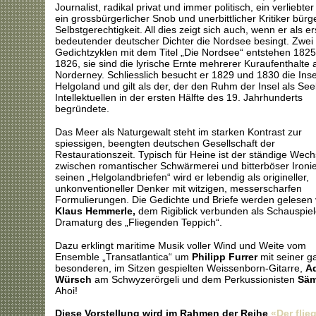
Journalist, radikal privat und immer politisch, ein verliebter
ein grossbürgerlicher Snob und unerbittlicher Kritiker bürge
Selbstgerechtigkeit. All dies zeigt sich auch, wenn er als er
bedeutender deutscher Dichter die Nordsee besingt. Zwei
Gedichtzyklen mit dem Titel „Die Nordsee“ entstehen 182
1826, sie sind die lyrische Ernte mehrerer Kuraufenthalte 
Norderney. Schliesslich besucht er 1829 und 1830 die Inse
Helgoland und gilt als der, der den Ruhm der Insel als Se
Intellektuellen in der ersten Hälfte des 19. Jahrhunderts
begründete.
Das Meer als Naturgewalt steht im starken Kontrast zur
spiessigen, beengten deutschen Gesellschaft der
Restaurationszeit. Typisch für Heine ist der ständige Wech
zwischen romantischer Schwärmerei und bitterböser Ironie
seinen „Helgolandbriefen“ wird er lebendig als origineller,
unkonventioneller Denker mit witzigen, messerscharfen
Formulierungen. Die Gedichte und Briefe werden gelesen
Klaus Hemmerle,
dem Rigiblick verbunden als Schauspiel
Dramaturg des „Fliegenden Teppich“.
Dazu erklingt maritime Musik voller Wind und Weite vom
Ensemble „Transatlantica“ um
Philipp Furrer
mit seiner g
besonderen, im Sitzen gespielten Weissenborn-Gitarre,
Ad
Würsch
am Schwyzerörgeli und dem Perkussionisten
Säm
Ahoi!
Diese Vorstellung wird im Rahmen der Reihe
«
Der flie