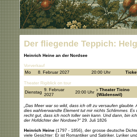
Der fliegende Teppich: Hel
Heinrich Heine an der Nordsee
Vorverkauf
Mo
8. Februar 2027
20:00 Uhr
Ticke
Theater Rigiblick on tour
9. Februar
Theater Ticino
Dienstag
20:00 Uhr
2027
(Wädenswil)
„Das Meer war so wild, dass ich oft zu versaufen glaubte. 
dies wahlverwandte Element tut mir nichts Schlimmes. Es 
recht gut, dass ich noch toller sein kann. Und dann, bin ich
der Hofdichter der Nordsee?“
29. Juli 1826
Heinrich Heine
(1797 - 1856), der grosse deutsche Dichte
viele Gesichter: Er ist Romantiker und Satiriker, Lyriker un