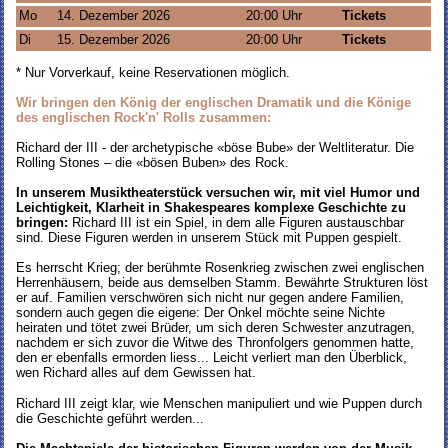
Mo
14. Dezember 2026
20:00 Uhr
Tickets
Di
15. Dezember 2026
20:00 Uhr
Tickets
* Nur Vorverkauf, keine Reservationen möglich.
Wir bringen den König der englischen Dramatik und die Könige
des englischen Rock'n' Rolls zusammen:
Richard der III - der archetypische «böse Bube» der Weltliteratur. Die
Rolling Stones – die «bösen Buben» des Rock.
In unserem Musiktheaterstück versuchen wir, mit viel Humor und
Leichtigkeit, Klarheit in Shakespeares komplexe Geschichte zu
bringen:
Richard III ist ein Spiel, in dem alle Figuren austauschbar
sind. Diese Figuren werden in unserem Stück mit Puppen gespielt.
Es herrscht Krieg; der berühmte Rosenkrieg zwischen zwei englischen
Herrenhäusern, beide aus demselben Stamm. Bewährte Strukturen löst
er auf. Familien verschwören sich nicht nur gegen andere Familien,
sondern auch gegen die eigene: Der Onkel möchte seine Nichte
heiraten und tötet zwei Brüder, um sich deren Schwester anzutragen,
nachdem er sich zuvor die Witwe des Thronfolgers genommen hatte,
den er ebenfalls ermorden liess... Leicht verliert man den Überblick,
wen Richard alles auf dem Gewissen hat.
Richard III zeigt klar, wie Menschen manipuliert und wie Puppen durch
die Geschichte geführt werden...