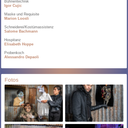
Bühnentechnik
Igor Cujic
Maske und Requisite
Marion Loosli
Schneiderei/Kostümassistenz
Salome
Bachmann
Hospitanz
Elisabeth Hoppe
Probenkoch
Alessandro Depaoli
Fotos