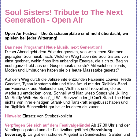
Soul Sisters! Tribute to The Next
Generation - Open Air
Open Air Festival - Die Zuschauerplätze sind nicht überdacht, wir
spielen bei jeder Witterung!
Das neue Programm! Neue Musik, next Generation!
Dieser Abend geht dem Erbe der grossen, von weiblichen Stimmen
geprägten Soulmusik nach. Welchen Weg haben die Soul Sisters von
einst geebnet, wohin floss ihre unbändige Energie, die sich zu Beginn
noch ganz direkt aus der Gospelmusik speiste? Mit welchen Trends,
Moden und Umbrüchen haben sie bis heute Massstäbe gesetzt?
Auf dem Weg durch die Jahrzehnte entzünden Fabienne Louves, Freda
Goodlett, Tyssa Montemouhin und Alina Amuri mit der Rigiblick-Band
ein Feuerwerk aus Meilensteinen, Welthits und Trouvaillen, die es
wieder zu entdecken lohnt. Schnell wird klar, wieso Songs wie „Killing
Me Softly With His Song“, „I Will Survive“ oder „I Can’t Stand The Rain“
nichts von ihrer einstigen Strahl- und Tanzkraft eingebüsst haben und
im Rigiblick-Bühnenlicht gar heller leuchten als zuvor.
Hinweis:
Einsatz von Stroboskoplicht
Verpflegen Sie sich auf dem Festivalgelände!
Ab 17.30 Uhr sind der
Verpflegungsstand und die Festivalbar geöffnet
(Barzahlung
bevorzugt).
Es gibt ein schönes Angebot an Sandwiches, Salaten und