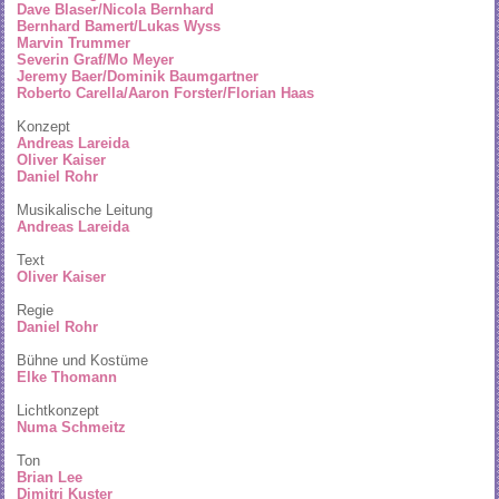
Dave Blaser/Nicola Bernhard
Bernhard Bamert/Lukas Wyss
Marvin Trummer
Severin Graf/Mo Meyer
Jeremy Baer/Dominik Baumgartner
Roberto Carella/Aaron Forster/Florian Haas
Konzept
Andreas Lareida
Oliver Kaiser
Daniel Rohr
Musikalische Leitung
Andreas Lareida
Text
Oliver Kaiser
Regie
Daniel Rohr
Bühne und Kostüme
Elke Thomann
Lichtkonzept
Numa Schmeitz
Ton
Brian Lee
Dimitri Kuster