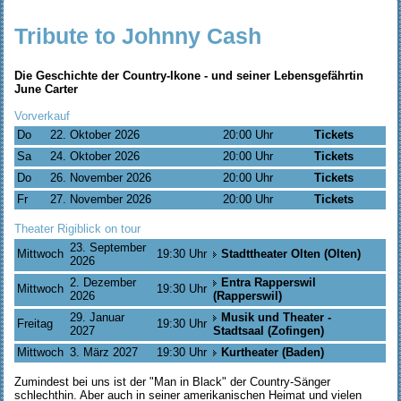
Tribute to Johnny Cash
Die Geschichte der Country-Ikone - und seiner Lebensgefährtin
June Carter
Vorverkauf
Do
22. Oktober 2026
20:00 Uhr
Tickets
Sa
24. Oktober 2026
20:00 Uhr
Tickets
Do
26. November 2026
20:00 Uhr
Tickets
Fr
27. November 2026
20:00 Uhr
Tickets
Theater Rigiblick on tour
23. September
Mittwoch
19:30 Uhr
Stadttheater Olten (Olten)
2026
2. Dezember
Entra Rapperswil
Mittwoch
19:30 Uhr
2026
(Rapperswil)
29. Januar
Musik und Theater -
Freitag
19:30 Uhr
2027
Stadtsaal (Zofingen)
Mittwoch
3. März 2027
19:30 Uhr
Kurtheater (Baden)
Zumindest bei uns ist der "Man in Black" der Country-Sänger
schlechthin. Aber auch in seiner amerikanischen Heimat und vielen