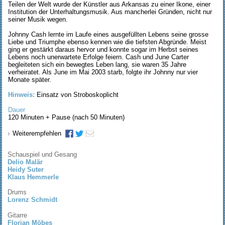
Teilen der Welt wurde der Künstler aus Arkansas zu einer Ikone, einer
Institution der Unterhaltungsmusik. Aus mancherlei Gründen, nicht nur
seiner Musik wegen.
Johnny Cash lernte im Laufe eines ausgefüllten Lebens seine grosse
Liebe und Triumphe ebenso kennen wie die tiefsten Abgründe. Meist
ging er gestärkt daraus hervor und konnte sogar im Herbst seines
Lebens noch unerwartete Erfolge feiern. Cash und June Carter
begleiteten sich ein bewegtes Leben lang, sie waren 35 Jahre
verheiratet. Als June im Mai 2003 starb, folgte ihr Johnny nur vier
Monate später.
Hinweis:
Einsatz von Stroboskoplicht
Dauer
120 Minuten + Pause (nach 50 Minuten)
Weiterempfehlen
Schauspiel und Gesang
Delio Malär
Heidy Suter
Klaus Hemmerle
Drums
Lorenz Schmidt
Gitarre
Florian Möbes