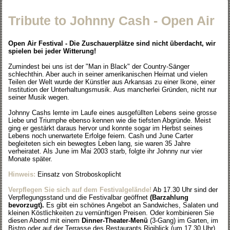
Tribute to Johnny Cash - Open Air
Open Air Festival - Die Zuschauerplätze sind nicht überdacht, wir
spielen bei jeder Witterung!
Zumindest bei uns ist der "Man in Black" der Country-Sänger
schlechthin. Aber auch in seiner amerikanischen Heimat und vielen
Teilen der Welt wurde der Künstler aus Arkansas zu einer Ikone, einer
Institution der Unterhaltungsmusik. Aus mancherlei Gründen, nicht nur
seiner Musik wegen.
Johnny Cashs lernte im Laufe eines ausgefüllten Lebens seine grosse
Liebe und Triumphe ebenso kennen wie die tiefsten Abgründe. Meist
ging er gestärkt daraus hervor und konnte sogar im Herbst seines
Lebens noch unerwartete Erfolge feiern. Cash und June Carter
begleiteten sich ein bewegtes Leben lang, sie waren 35 Jahre
verheiratet. Als June im Mai 2003 starb, folgte ihr Johnny nur vier
Monate später.
Hinweis:
Einsatz von Stroboskoplicht
Verpflegen Sie sich auf dem Festivalgelände!
Ab 17.30 Uhr sind der
Verpflegungsstand und die Festivalbar geöffnet
(Barzahlung
bevorzugt).
Es gibt ein schönes Angebot an Sandwiches, Salaten und
kleinen Köstlichkeiten zu vernünftigen Preisen. Oder kombinieren Sie
diesen Abend mit einem
Dinner-Theater-Menü
(3-Gang) im Garten, im
Bistro oder auf der Terrasse des Restaurants Rigiblick (um 17.30 Uhr).