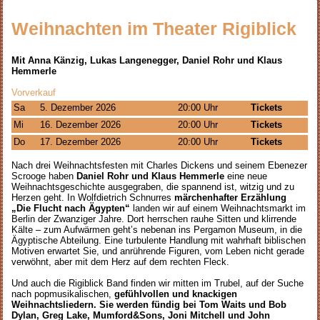
Weihnachten im Theater Rigiblick
Mit Anna Känzig, Lukas Langenegger, Daniel Rohr und Klaus
Hemmerle
Vorverkauf
Sa
5. Dezember 2026
20:00 Uhr
Tickets
Mi
16. Dezember 2026
20:00 Uhr
Tickets
Do
17. Dezember 2026
20:00 Uhr
Tickets
Nach drei Weihnachtsfesten mit Charles Dickens und seinem Ebenezer
Scrooge haben
Daniel Rohr und Klaus Hemmerle
eine neue
Weihnachtsgeschichte ausgegraben, die spannend ist, witzig und zu
Herzen geht. In Wolfdietrich Schnurres
märchenhafter Erzählung
„Die Flucht nach Ägypten“
landen wir auf einem Weihnachtsmarkt im
Berlin der Zwanziger Jahre. Dort herrschen rauhe Sitten und klirrende
Kälte – zum Aufwärmen geht’s nebenan ins Pergamon Museum, in die
Ägyptische Abteilung. Eine turbulente Handlung mit wahrhaft biblischen
Motiven erwartet Sie, und anrührende Figuren, vom Leben nicht gerade
verwöhnt, aber mit dem Herz auf dem rechten Fleck.
Und auch die Rigiblick Band finden wir mitten im Trubel, auf der Suche
nach popmusikalischen,
gefühlvollen und knackigen
Weihnachtsliedern. Sie werden fündig bei Tom Waits und Bob
Dylan, Greg Lake, Mumford&Sons, Joni Mitchell und John