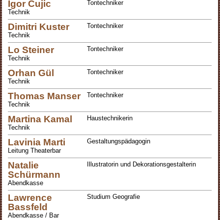
Igor Cujic
Tontechniker
Technik
Dimitri Kuster
Tontechniker
Technik
Lo Steiner
Tontechniker
Technik
Orhan Gül
Tontechniker
Technik
Thomas Manser
Tontechniker
Technik
Martina Kamal
Haustechnikerin
Technik
Lavinia Marti
Gestaltungspädagogin
Leitung Theaterbar
Natalie
Illustratorin und Dekorationsgestalterin
Schürmann
Abendkasse
Lawrence
Studium Geografie
Bassfeld
Abendkasse / Bar