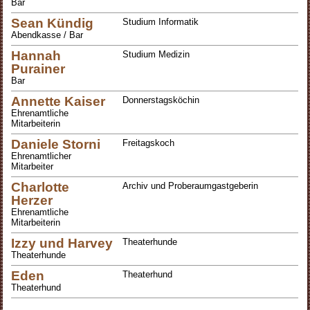
Bar
Sean Kündig
Studium Informatik
Abendkasse / Bar
Hannah
Studium Medizin
Purainer
Bar
Annette Kaiser
Donnerstagsköchin
Ehrenamtliche
Mitarbeiterin
Daniele Storni
Freitagskoch
Ehrenamtlicher
Mitarbeiter
Charlotte
Archiv und Proberaumgastgeberin
Herzer
Ehrenamtliche
Mitarbeiterin
Izzy und Harvey
Theaterhunde
Theaterhunde
Eden
Theaterhund
Theaterhund